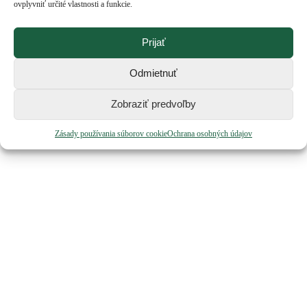
ovplyvniť určité vlastnosti a funkcie.
Prijať
Zdieľať tento produkt
Odmietnuť
Share on WhatsApp
Share on WhatsApp
Share on
LinkedIn
Share on LinkedIn
Pin it
Share on Pinterest
Zobraziť predvoľby
Share on X
Share on X
Share on Facebook
Share on
Facebook
Zásady používania súborov cookie
Ochrana osobných údajov
CORONIS s.r.o.
Belanského 2725
024 01 Kysucké Nové Mesto
Facebook
Instagram